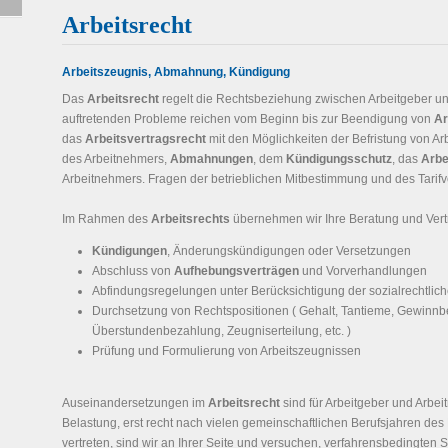
Arbeitsrecht
Arbeitszeugnis, Abmahnung, Kündigung
Das
Arbeitsrecht
regelt die Rechtsbeziehung zwischen Arbeitgeber und
auftretenden Probleme reichen vom Beginn bis zur Beendigung von
Ar
das
Arbeitsvertragsrecht
mit den Möglichkeiten der Befristung von Ar
des Arbeitnehmers,
Abmahnungen
, dem
Kündigungsschutz
, das
Arbe
Arbeitnehmers. Fragen der betrieblichen Mitbestimmung und des Tarifve
Im Rahmen des
Arbeitsrechts
übernehmen wir Ihre Beratung und Vert
Kündigungen
, Änderungskündigungen oder Versetzungen
Abschluss von
Aufhebungsverträgen
und Vorverhandlungen
Abfindungsregelungen unter Berücksichtigung der sozialrechtlich
Durchsetzung von Rechtspositionen ( Gehalt, Tantieme, Gewinnb
Überstundenbezahlung, Zeugniserteilung, etc. )
Prüfung und Formulierung von Arbeitszeugnissen
Auseinandersetzungen im
Arbeitsrecht
sind für Arbeitgeber und Arbe
Belastung, erst recht nach vielen gemeinschaftlichen Berufsjahren des 
vertreten, sind wir an Ihrer Seite und versuchen, verfahrensbedingten S