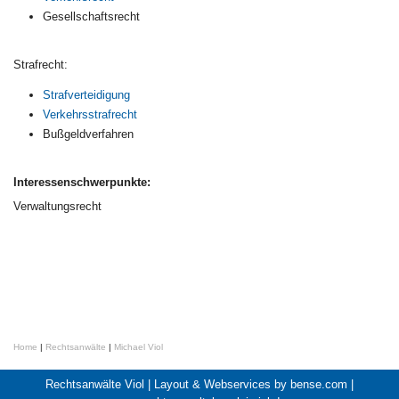
Gesellschaftsrecht
Strafrecht:
Strafverteidigung
Verkehrsstrafrecht
Bußgeldverfahren
Interessenschwerpunkte:
Verwaltungsrecht
Home
|
Rechtsanwälte
|
Michael Viol
Rechtsanwälte Viol |
Layout & Webservices by bense.com
|