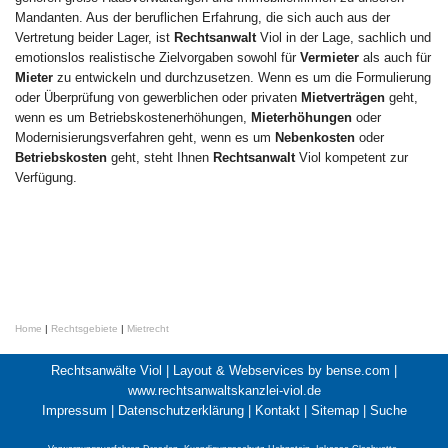
Mandanten. Aus der beruflichen Erfahrung, die sich auch aus der
Vertretung beider Lager, ist
Rechtsanwalt
Viol in der Lage, sachlich und
emotionslos realistische Zielvorgaben sowohl für
Vermieter
als auch für
Mieter
zu entwickeln und durchzusetzen. Wenn es um die Formulierung
oder Überprüfung von gewerblichen oder privaten
Mietverträgen
geht,
wenn es um Betriebskostenerhöhungen,
Mieterhöhungen
oder
Modernisierungsverfahren geht, wenn es um
Nebenkosten
oder
Betriebskosten
geht, steht Ihnen
Rechtsanwalt
Viol kompetent zur
Verfügung.
Home
|
Rechtsgebiete
|
Mietrecht
Rechtsanwälte Viol |
Layout & Webservices by bense.com
|
www.rechtsanwaltskanzlei-viol.de
Impressum
|
Datenschutzerklärung
|
Kontakt
|
Sitemap
|
Suche