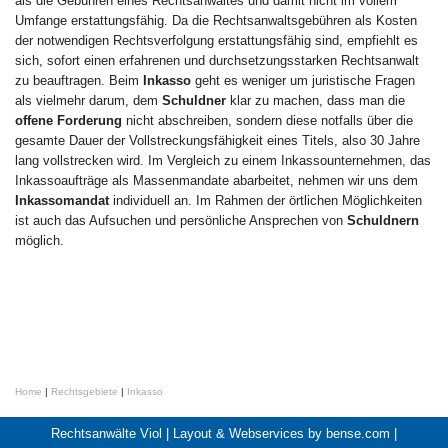
als die Gebühren eines Rechtsanwaltes und damit nicht im vollem
Umfange erstattungsfähig. Da die Rechtsanwaltsgebühren als Kosten
der notwendigen Rechtsverfolgung erstattungsfähig sind, empfiehlt es
sich, sofort einen erfahrenen und durchsetzungsstarken Rechtsanwalt
zu beauftragen. Beim
Inkasso
geht es weniger um juristische Fragen
als vielmehr darum, dem
Schuldner
klar zu machen, dass man die
offene Forderung
nicht abschreiben, sondern diese notfalls über die
gesamte Dauer der Vollstreckungsfähigkeit eines Titels, also 30 Jahre
lang vollstrecken wird. Im Vergleich zu einem Inkassounternehmen, das
Inkassoaufträge als Massenmandate abarbeitet, nehmen wir uns dem
Inkassomandat
individuell an. Im Rahmen der örtlichen Möglichkeiten
ist auch das Aufsuchen und persönliche Ansprechen von
Schuldnern
möglich.
Home
|
Rechtsgebiete
|
Inkasso
Rechtsanwälte Viol |
Layout & Webservices by bense.com
|