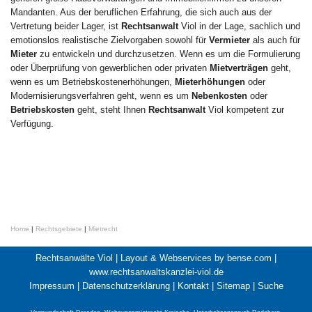
Mandanten. Aus der beruflichen Erfahrung, die sich auch aus der
Vertretung beider Lager, ist
Rechtsanwalt
Viol in der Lage, sachlich und
emotionslos realistische Zielvorgaben sowohl für
Vermieter
als auch für
Mieter
zu entwickeln und durchzusetzen. Wenn es um die Formulierung
oder Überprüfung von gewerblichen oder privaten
Mietverträgen
geht,
wenn es um Betriebskostenerhöhungen,
Mieterhöhungen
oder
Modernisierungsverfahren geht, wenn es um
Nebenkosten
oder
Betriebskosten
geht, steht Ihnen
Rechtsanwalt
Viol kompetent zur
Verfügung.
Home
|
Rechtsgebiete
|
Mietrecht
Rechtsanwälte Viol |
Layout & Webservices by bense.com
|
www.rechtsanwaltskanzlei-viol.de
Impressum
|
Datenschutzerklärung
|
Kontakt
|
Sitemap
|
Suche