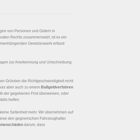
ngen von Personen und Gütern in
ivaten Rechts zusammensetzt, ist es ein
ammenhängenden Gesetzeswerk erfasst
Fragen zur Anerkennung und Umschreibung
sen Gründen die Richtgeschwindigkeit nicht
 was aber auch zu einem
Bußgeldverfahren
lb der gegebenen Frist überweisen, oder
alls helfen.
keine Seltenheit mehr. Wir übernehmen auf
weise den gegnerischen Fahrzeughalter,
onenschäden
darum, dass