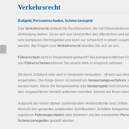
Verkehrsrecht
Bußgeld, Personenschaden, Schmerzensgeld
Das
Verkehrsrecht
umfasst die Rechtsnormen, die mit Ortsveränderu
Verbindung stehen. Da es sich aus Vorschriften des öffentlichen und pr
sehr komplexes Rechtsgebiet und kann nur schwerlich in einem zus
werden. Bei Fragen zum
Verkehrsrecht
wenden Sie sich an uns.
Führerschein
nicht in Deutschland gemacht? Bei europarechtlichen 
von
Führerscheinen
können Sie unsere Hilfe in Anspruch nehmen.
Ob durch Zeitdruck oder weil in Gedanken versunken - oft wird aus die
eingehalten. Die Folge davon ist zumeist ein
Verwarnungsverfahren
,
werden kann. Wenn Sie beispielsweise das
Verwarngeld
nicht innerha
den vorgeworfenen Verstoß anfechten möchten, können wir Ihnen ebenf
Aufgrund der immer stärker zunehmenden Verkehrsdichte sind Unfälle 
Wunsch den gesamten anfallenden Schriftverkehr. Ermitteln beispiels
regulieren
Fahrzeugschäden
oder kümmern uns bei eventuellen
Pers
Schmerzensgelder
gezahlt werden.