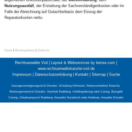
Nutzungsausfall
, der Erstattung der Sachverständigenkosten oder im
Falle der Abrechnung auf Gutachterbasis dem Einzug der
Reparaturkosten netto.
Home
|
Rechtsgebiete
|
Zivilrecht
Rechtsanwälte Viol |
Layout & Webservices by bense.com
|
www.rechtsanwaltskanzlei-viol.de
Impressum
|
Datenschutzerklärung
|
Kontakt
|
Sitemap
|
Suche
Aussageverweigerungsrecht Dresden
,
Scheidung Hohnstein
,
Arbeitsverhaeltnis Kreischa
,
Wohnungsmietrecht Dresden
,
Unterhalt Radeberg
,
Unfallregulierung nahe Coswig
,
Bussgeld
Coswig
,
Urlaubsanspruch Radeberg
,
Anwaeltin Sozialrecht nahe Heidenau
,
Anwaelte Dresden