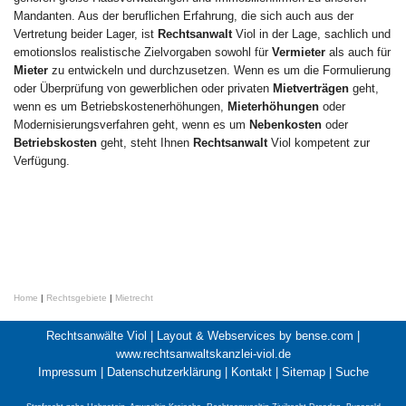
Mandanten. Aus der beruflichen Erfahrung, die sich auch aus der
Vertretung beider Lager, ist
Rechtsanwalt
Viol in der Lage, sachlich und
emotionslos realistische Zielvorgaben sowohl für
Vermieter
als auch für
Mieter
zu entwickeln und durchzusetzen. Wenn es um die Formulierung
oder Überprüfung von gewerblichen oder privaten
Mietverträgen
geht,
wenn es um Betriebskostenerhöhungen,
Mieterhöhungen
oder
Modernisierungsverfahren geht, wenn es um
Nebenkosten
oder
Betriebskosten
geht, steht Ihnen
Rechtsanwalt
Viol kompetent zur
Verfügung.
Home
|
Rechtsgebiete
|
Mietrecht
Rechtsanwälte Viol |
Layout & Webservices by bense.com
|
www.rechtsanwaltskanzlei-viol.de
Impressum
|
Datenschutzerklärung
|
Kontakt
|
Sitemap
|
Suche