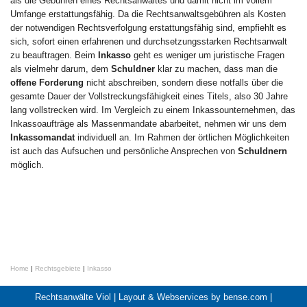
als die Gebühren eines Rechtsanwaltes und damit nicht im vollem
Umfange erstattungsfähig. Da die Rechtsanwaltsgebühren als Kosten
der notwendigen Rechtsverfolgung erstattungsfähig sind, empfiehlt es
sich, sofort einen erfahrenen und durchsetzungsstarken Rechtsanwalt
zu beauftragen. Beim
Inkasso
geht es weniger um juristische Fragen
als vielmehr darum, dem
Schuldner
klar zu machen, dass man die
offene Forderung
nicht abschreiben, sondern diese notfalls über die
gesamte Dauer der Vollstreckungsfähigkeit eines Titels, also 30 Jahre
lang vollstrecken wird. Im Vergleich zu einem Inkassounternehmen, das
Inkassoaufträge als Massenmandate abarbeitet, nehmen wir uns dem
Inkassomandat
individuell an. Im Rahmen der örtlichen Möglichkeiten
ist auch das Aufsuchen und persönliche Ansprechen von
Schuldnern
möglich.
Home
|
Rechtsgebiete
|
Inkasso
Rechtsanwälte Viol |
Layout & Webservices by bense.com
|