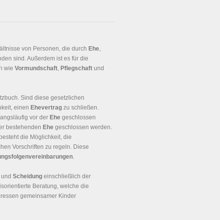
hältnisse von Personen, die durch
Ehe
,
den sind. Außerdem ist es für die
en wie
Vormundschaft
,
Pflegschaft
und
tzbuch. Sind diese gesetzlichen
keit, einen
Ehevertrag
zu schließen.
angsläufig vor der
Ehe
geschlossen
der bestehenden
Ehe
geschlossen werden.
besteht die Möglichkeit, die
en Vorschriften zu regeln. Diese
ungsfolgenvereinbarungen
.
und
Scheidung
einschließlich der
isorientierte Beratung, welche die
nteressen gemeinsamer Kinder