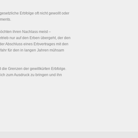
 gesetzliche Erbfolge oft nicht gewollt oder
aments.
öchten ihren Nachlass meist –
trieb nur auf den Erben übergeht, der den
 der Abschluss eines Erbvertrages mit den
gefahr für den in langen Jahren mühsam
d die Grenzen der gewillkürten Erbfolge.
lich zum Ausdruck zu bringen und ihn