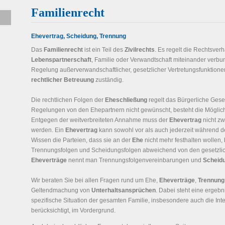
Familienrecht
Ehevertrag, Scheidung, Trennung
Das
Familienrecht
ist ein Teil des
Zivilrechts
. Es regelt die Rechtsver
Lebenspartnerschaft
, Familie oder Verwandtschaft miteinander verbun
Regelung außerverwandschaftlicher, gesetzlicher Vertretungsfunktion
rechtlicher Betreuung
zuständig.
Die rechtlichen Folgen der
Eheschließung
regelt das Bürgerliche Gese
Regelungen von den Ehepartnern nicht gewünscht, besteht die Möglich
Entgegen der weitverbreiteten Annahme muss der
Ehevertrag
nicht zw
werden. Ein
Ehevertrag
kann sowohl vor als auch jederzeit während 
Wissen die Parteien, dass sie an der
Ehe
nicht mehr festhalten wollen, 
Trennungsfolgen und Scheidungsfolgen abweichend von den gesetzlich
Eheverträge
nennt man Trennungsfolgenvereinbarungen und
Scheid
Wir beraten Sie bei allen Fragen rund um Ehe,
Eheverträge
,
Trennung
Geltendmachung von
Unterhaltsansprüchen
. Dabei steht eine ergebn
spezifische Situation der gesamten Familie, insbesondere auch die I
berücksichtigt, im Vordergrund.