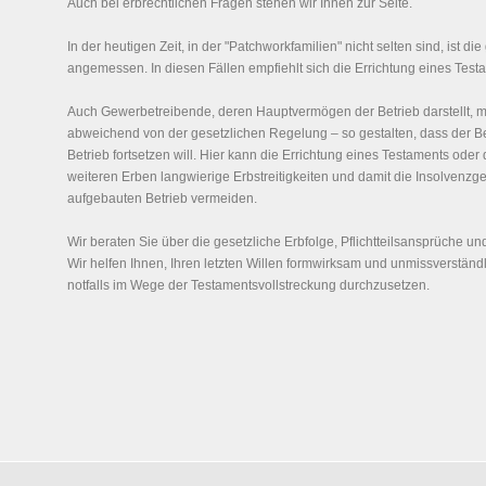
Auch bei erbrechtlichen Fragen stehen wir Ihnen zur Seite.
In der heutigen Zeit, in der "Patchworkfamilien" nicht selten sind, ist die
angemessen. In diesen Fällen empfiehlt sich die Errichtung eines Test
Auch Gewerbetreibende, deren Hauptvermögen der Betrieb darstellt, m
abweichend von der gesetzlichen Regelung – so gestalten, dass der Be
Betrieb fortsetzen will. Hier kann die Errichtung eines Testaments oder
weiteren Erben langwierige Erbstreitigkeiten und damit die Insolvenz
aufgebauten Betrieb vermeiden.
Wir beraten Sie über die gesetzliche Erbfolge, Pflichtteilsansprüche un
Wir helfen Ihnen, Ihren letzten Willen formwirksam und unmissverständ
notfalls im Wege der Testamentsvollstreckung durchzusetzen.