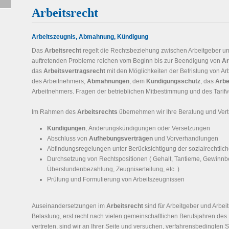
Arbeitsrecht
Arbeitszeugnis, Abmahnung, Kündigung
Das
Arbeitsrecht
regelt die Rechtsbeziehung zwischen Arbeitgeber und
auftretenden Probleme reichen vom Beginn bis zur Beendigung von
Ar
das
Arbeitsvertragsrecht
mit den Möglichkeiten der Befristung von Ar
des Arbeitnehmers,
Abmahnungen
, dem
Kündigungsschutz
, das
Arbe
Arbeitnehmers. Fragen der betrieblichen Mitbestimmung und des Tarifve
Im Rahmen des
Arbeitsrechts
übernehmen wir Ihre Beratung und Vert
Kündigungen
, Änderungskündigungen oder Versetzungen
Abschluss von
Aufhebungsverträgen
und Vorverhandlungen
Abfindungsregelungen unter Berücksichtigung der sozialrechtlich
Durchsetzung von Rechtspositionen ( Gehalt, Tantieme, Gewinnb
Überstundenbezahlung, Zeugniserteilung, etc. )
Prüfung und Formulierung von Arbeitszeugnissen
Auseinandersetzungen im
Arbeitsrecht
sind für Arbeitgeber und Arbe
Belastung, erst recht nach vielen gemeinschaftlichen Berufsjahren des 
vertreten, sind wir an Ihrer Seite und versuchen, verfahrensbedingten S